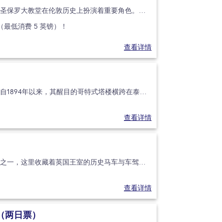
从皇室婚礼、国葬到著名葬礼等等，圣保罗大教堂在伦敦历史上扮演着重要角色。圣保罗大教堂毗邻泰晤士河，是伦敦最具标志性的建筑之一。英国著名建筑师克里斯托弗-雷恩（C
最低消费 5 英镑）！
查看详情
塔桥是伦敦最具代表性的地标之一，自1894年以来，其醒目的哥特式塔楼横跨在泰晤士河之上。走进塔桥内部，了解这座工程奇迹背后的故事，从设计与建造过程到塑造它的精彩
查看详情
皇家马厩是世界上最出色的在用马厩之一，这里收藏着英国王室的历史马车与车驾收藏，同时也是温莎灰马和克利夫兰湾马的所在地——这些马匹负责牵引王室马车。直到今天，这些
查看详情
（两日票）