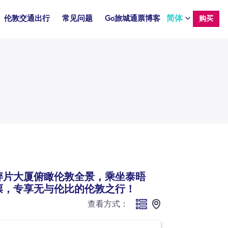
简体
伦敦交通出行
常见问题
Go旅城通票博客
购买
碎片大厦俯瞰伦敦全景，乘坐泰晤
票，专享无与伦比的伦敦之行！
查看方式：