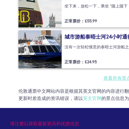
正常票价：£
55.99
城市游船泰晤士河24小时通
正常票价：£
24.95
查看所有景
伦敦通票中文网站内容是根据其英文官网的内容进行翻
更新时差造成的资讯错误，请以
英文官网
的景点信息为
请注册以获取最新资讯和优惠信息