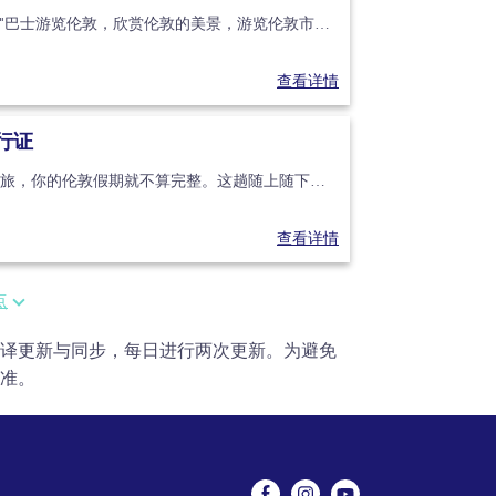
坐下来，放松一下，乘坐 “随上随下 ”巴士游览伦敦，欣赏伦敦的美景，游览伦敦市中心的热门景点，对这座城市有更深入的了解。如果您已准备好探索伦敦的一切，那么 “跳
查看详情
行证
没有一次轻松惬意的泰晤士河游船之旅，你的伦敦假期就不算完整。这趟随上随下观光游船将带你沿着伦敦标志性的河流，尽览城市精华。在多个重要地标码头上下船，近距离探索令
查看详情
点
译更新与同步，每日进行两次更新。为避免
准。
关