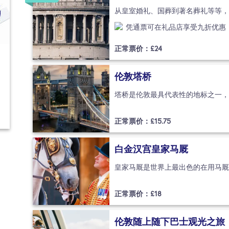
凭通票可在礼品店享受九折优惠（
正常票价：£
24
伦敦塔桥
正常票价：£
15.75
白金汉宫皇家马厩
正常票价：£
18
伦敦随上随下巴士观光之旅