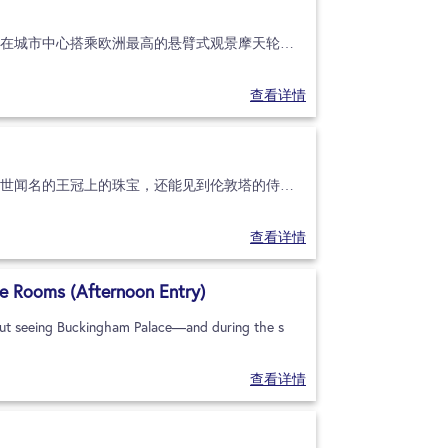
想要让你的伦敦之旅更上一层楼吗？在城市中心搭乘欧洲最高的悬臂式观景摩天轮——伦敦眼，这是伦敦之旅不可错过的体验。伦敦眼最初建于2000年，作为庆祝新千年的临时展
查看详情
在伦敦塔的精华之旅中，您将看到举世闻名的王冠上的珠宝，还能见到伦敦塔的侍从。伦敦塔曾是要塞、监狱、皇家铸币厂，现在则是一个旅游景点。在过去的几个世纪里，伦敦塔历
查看详情
e Rooms (Afternoon Entry)
out seeing Buckingham Palace—and during the s
查看详情