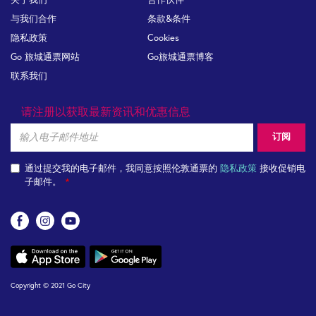
关于我们
合作伙伴
与我们合作
条款&条件
隐私政策
Cookies
Go 旅城通票网站
Go旅城通票博客
联系我们
请注册以获取最新资讯和优惠信息
Email
订阅
通过提交我的电子邮件，我同意按照伦敦通票的
隐私政策
接收促销电
子邮件。
关
注
App
我
links
们
Copyright © 2021 Go City